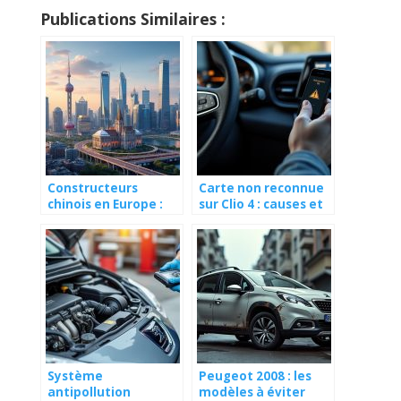
Publications Similaires :
Constructeurs
Carte non reconnue
chinois en Europe :
sur Clio 4 : causes et
menace ou
solutions
opportunité pour le
marché auto ?
Système
Peugeot 2008 : les
antipollution
modèles à éviter