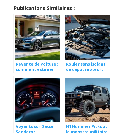
Publications Similaires :
Revente de voiture :
Rouler sans isolant
comment estimer
de capot moteur :
son prix et vendre
est-ce risqué ?
rapidement
Voyants sur Dacia
H1 Hummer Pickup :
Sandero :
le monstre militaire